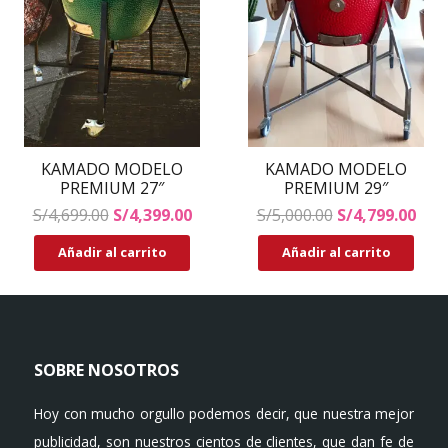
KAMADO MODELO
KAMADO MODELO
PREMIUM 27″
PREMIUM 29″
El
El
El
El
S/
4,699.00
S/
4,399.00
S/
5,000.00
S/
4,799.00
precio
precio
precio
prec
Añadir al carrito
Añadir al carrito
original
actual
original
act
era:
es:
era:
es:
S/4,699.00.
S/4,399.00.
S/5,000.00.
S/4,
SOBRE NOSOTROS
Hoy con mucho orgullo podemos decir, que nuestra mejor
publicidad, son nuestros cientos de clientes, que dan fe de