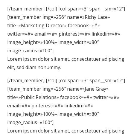
[/team_member] [/col] [col span=»3″ span__sm=»12″]
[team_member img=»256″ name=»Richy Lace»
title=»Marketing Director» facebook=»#»
twitter=»#» email=»#» pinterest=»#» linkedin=»#»
image_height=»100%» image_width=»80″
image_radius=»100″]
Lorem ipsum dolor sit amet, consectetuer adipiscing
elit, sed diam nonummy.
[/team_member] [/col] [col span=»3″ span__sm=»12″]
[team_member img=»256″ name=»Jane Gray»
title=»Public Relations» facebook=»#» twitter=»#»
email=»#» pinterest=»#» linkedin=»#»
image_height=»100%» image_width=»80″
image_radius=»100″]
Lorem ipsum dolor sit amet, consectetuer adipiscing