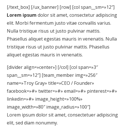
[/text_box] [/ux_banner] [row] [col span__sm=»12″]
Lorem ipsum
dolor sit amet, consectetur adipiscing
elit. Morbi fermentum justo vitae convallis varius.
Nulla tristique risus ut justo pulvinar mattis.
Phasellus aliquet egestas mauris in venenatis. Nulla
tristique risus ut justo pulvinar mattis. Phasellus
aliquet egestas mauris in venenatis.
[divider align=»center»] [/col] [col span=»3″
span__sm=»12″] [team_member img=»256″
name=»Troy Gray» title=»CEO / Founder»
facebook=»#» twitter=»#» email=»#» pinterest=»#»
linkedin=»#» image_height=»100%»
image_width=»80″ image_radius=»100″]
Lorem ipsum dolor sit amet, consectetuer adipiscing
elit, sed diam nonummy.