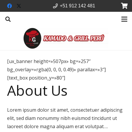
+51 912 142 481
[ux_banner height=»507px» bg=»257″
bg_overlay=»rgba(0, 0, 0, 0.49)» parallax=»3″]
[text_box position_y=»80″]
About Us
Lorem ipsum dolor sit amet, consectetuer adipiscing
elit, sed diam nonummy nibh euismod tincidunt ut
laoreet dolore magna aliquam erat volutpat….