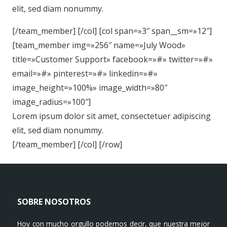
elit, sed diam nonummy.
[/team_member] [/col] [col span=»3″ span__sm=»12″]
[team_member img=»256″ name=»July Wood»
title=»Customer Support» facebook=»#» twitter=»#»
email=»#» pinterest=»#» linkedin=»#»
image_height=»100%» image_width=»80″
image_radius=»100″]
Lorem ipsum dolor sit amet, consectetuer adipiscing
elit, sed diam nonummy.
[/team_member] [/col] [/row]
SOBRE NOSOTROS
Hoy con mucho orgullo podemos decir, que nuestra mejor